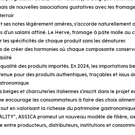
ais de nouvelles associations gustatives avec les fromage
erroir
 ses notes légèrement amères, s'accorde naturellement av
tés d'un salami affiné. Le Herve, fromage à pâte molle au
 les spécificités de chaque produit sans les dénaturer.
 mais de créer des harmonies où chaque composante conserve
ilité
ualité des produits importés. En 2024, les importations be
nue pour des produits authentiques, traçables et issus de 
gastronomique
 belges et charcuteries italiennes s'inscrit dans le pro
courage les consommateurs à faire des choix alimentaires
 tout en valorisant la richesse du patrimoine gastronomiqu
TY", ASSICA promeut un nouveau modèle de filière, axé s
 entre producteurs, distributeurs, institutions et consomm