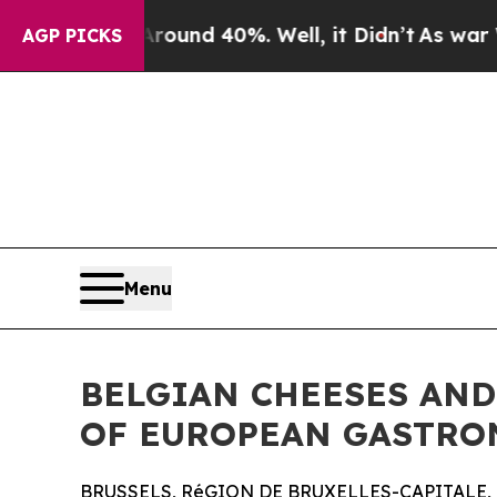
oor Around 40%. Well, it Didn’t
As war With Ira
AGP PICKS
Menu
BELGIAN CHEESES AND
OF EUROPEAN GASTR
BRUSSELS, RéGION DE BRUXELLES-CAPITALE, B