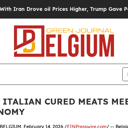
n Drove oil Prices Higher, Trump Gave Political
 ITALIAN CURED MEATS ME
ONOMY
ELGIUM, February 14, 2026 /
EINPresswire.com
/ -- Belg