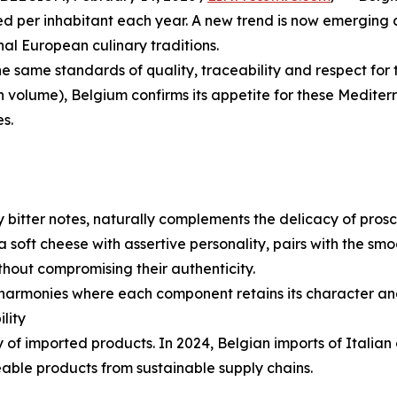
ed per inhabitant each year. A new trend is now emerging
al European culinary traditions.
 same standards of quality, traceability and respect for tr
n volume), Belgium confirms its appetite for these Medite
s.
y bitter notes, naturally complements the delicacy of pros
a soft cheese with assertive personality, pairs with the s
thout compromising their authenticity.
e harmonies where each component retains its character and
lity
of imported products. In 2024, Belgian imports of Italian 
eable products from sustainable supply chains.