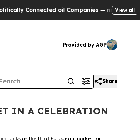
ly Connected oil Companies — not Taxpayers — th
View all
Provided by AGP
Share
ET IN A CELEBRATION
ium ranks as the third European market for