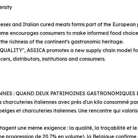
rsity
eeses and Italian cured meats forms part of the European 
mme encourages consumers to make informed food choices b
the richness of the continent's gastronomic heritage.
UALITY", ASSICA promotes a new supply chain model foc
ers, distributors, institutions and consumers.
ENNES : QUAND DEUX PATRIMOINES GASTRONOMIQUES 
 charcuteries italiennes avec près d'un kilo consommé pa
elges et charcuteries italiennes. Une rencontre qui valori
agent une même exigence : la qualité, la traçabilité et le
 une progression de 20,7% en volume), la Belgique confirm